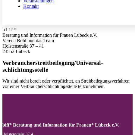
Veranstaltungen
Telefon: 0451 – 70 60 202
Kontakt
E-Mail:
info@biff-luebeck.de
Redaktionell verantwortlich
b i f f *
Beratung und Information für Frauen Lübeck e.V.
Verena Bohl und das Team
Holstenstraße 37 – 41
23552 Lübeck
Verbraucher­streit­beilegung/Universal­
schlichtungs­stelle
Wir sind nicht bereit oder verpflichtet, an Streitbeilegungsverfahren
vor einer Verbraucherschlichtungsstelle teilzunehmen.
biff* Beratung und Information für Frauen* Lübeck e.V.
Holstenstraße 37-41